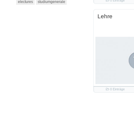
0 Einträge
electures
studiumgenerale
Lehre
0 Einträge